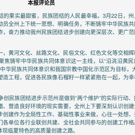
本报评论员
结的果实最甜蜜，民族团结的人民最幸福。3月22日，州
动员全州上下统一思想、明确任务，不断铸牢中华民族共
作，奋力推动我州民族团结进步创建向更深层次、更广范
一，黄河文化、丝路文化、民俗文化、红色文化等交相辉
聚焦铸牢中华民族共同体意识这一主线，以“沿洮沿黄民
牢中华民族共同体意识和我国宗教中国化示范区为目标，大
牌塑造工程，促进各民族像石榴籽一样紧紧抱在一起，为
争创民族团结进步示范州是做到“两个维护”的实际行动、
措、营造良好环境的现实需要，全州上下要深刻认识创建
步创建作为全局性工作、基础性事业来做，心往一处想、
门各单位各行业联创共建、全社会共同参与的创建工作格
体现临夏特色的高质量创建之路。