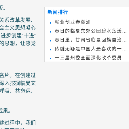
~
和建筑装饰艺术的有机结合，更成
版。
新闻排行
为中国建筑史上彰品东方美不可磨
关系改革发展、
就业创业春潮涌
灭的一笔。一方青砖里不仅藏着广
会主义思想凝心
春日的临夏东郊公园碧水荡漾、
步创建“十进”
阔乾坤，还留存着中国千年古韵。
春日里，甘肃省临夏回族自治州
春花烂漫
”的思想，让感党
砖雕无疑是中国人最喜欢的一种
境内的刘家峡大桥，壮观美丽!
十三届州委全面深化改革委员会
雕刻艺术，它不仅是民间实用美术
第八次会议召开
和建筑装饰艺术的有机结合，更成
名片。在创建过
为中国建筑史上彰品东方美不可磨
，深入挖掘临夏文
灭的一笔。一方青砖里不仅藏着广
呼吸、共命运、
阔乾坤，还留存着中国千年古韵。
成果。
建过程中，我们