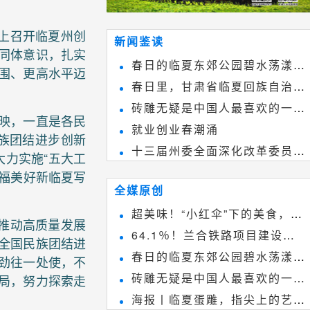
上召开临夏州创
新闻鉴读
同体意识，扎实
春日的临夏东郊公园碧水荡漾、
围、更高水平迈
春日里，甘肃省临夏回族自治州
春花烂漫
砖雕无疑是中国人最喜欢的一种
境内的刘家峡大桥，壮观美丽!
映，一直是各民
就业创业春潮涌
雕刻艺术，它不仅是民间实用美术
族团结进步创新
十三届州委全面深化改革委员会
和建筑装饰艺术的有机结合，更成
力实施“五大工
第八次会议召开
幸福美好新临夏写
为中国建筑史上彰品东方美不可磨
全媒原创
灭的一笔。一方青砖里不仅藏着广
超美味！“小红伞”下的美食，绝
推动高质量发展
阔乾坤，还留存着中国千年古韵。
64.1％！兰合铁路项目建设加
不能错过~
全国民族团结进
春日的临夏东郊公园碧水荡漾、
速推进
劲往一处使，不
砖雕无疑是中国人最喜欢的一种
局，努力探索走
春花烂漫
海报丨临夏蛋雕，指尖上的艺术
雕刻艺术，它不仅是民间实用美术