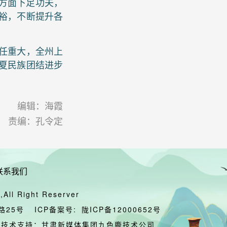
方面下足功夫，
裕，不断提升各
任重大，全州上
夏民族团结进步
编辑：海霞
责编：孔令定
联系我们
All Right Reserver
路25号
ICP备案号:
陇ICP备12000652号
技术支持：甘肃新媒体集团九色鹿技术公司