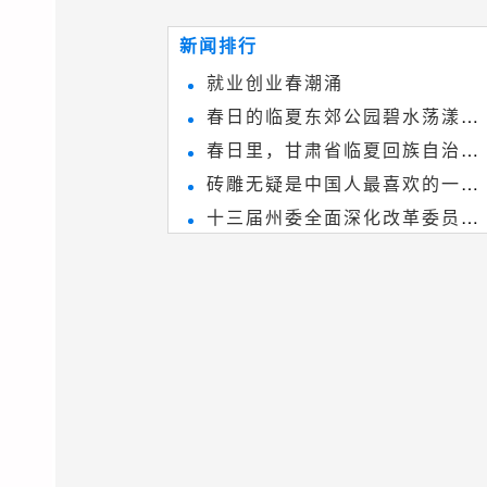
~
和建筑装饰艺术的有机结合，更成
新闻排行
为中国建筑史上彰品东方美不可磨
就业创业春潮涌
灭的一笔。一方青砖里不仅藏着广
春日的临夏东郊公园碧水荡漾、
阔乾坤，还留存着中国千年古韵。
春日里，甘肃省临夏回族自治州
春花烂漫
砖雕无疑是中国人最喜欢的一种
境内的刘家峡大桥，壮观美丽!
十三届州委全面深化改革委员会
雕刻艺术，它不仅是民间实用美术
第八次会议召开
和建筑装饰艺术的有机结合，更成
为中国建筑史上彰品东方美不可磨
灭的一笔。一方青砖里不仅藏着广
阔乾坤，还留存着中国千年古韵。