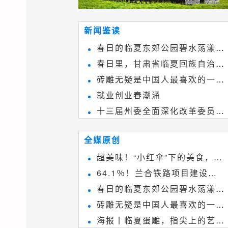
新闻鉴读
春日的临夏东郊公园碧水荡漾、
春日里，甘肃省临夏回族自治州
春花烂漫
砖雕无疑是中国人最喜欢的一种
境内的刘家峡大桥，壮观美丽!
就业创业春潮涌
雕刻艺术，它不仅是民间实用美术
十三届州委全面深化改革委员会
和建筑装饰艺术的有机结合，更成
第八次会议召开
为中国建筑史上彰品东方美不可磨
全媒原创
灭的一笔。一方青砖里不仅藏着广
超美味！“小红伞”下的美食，绝
阔乾坤，还留存着中国千年古韵。
64.1％！兰合铁路项目建设加
不能错过~
春日的临夏东郊公园碧水荡漾、
速推进
砖雕无疑是中国人最喜欢的一种
春花烂漫
海报丨临夏蛋雕，指尖上的艺术
雕刻艺术，它不仅是民间实用美术