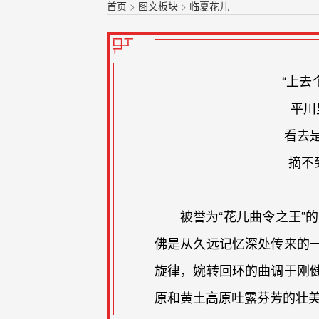
首页
>
图文板块
>
临夏花儿
“上去
平川
看去
摘不
被誉为“花儿曲令之王”
佛是从久远记忆深处传来的
旋律，婉转回环的曲调于刚
原和黄土高原吐露芬芳的壮