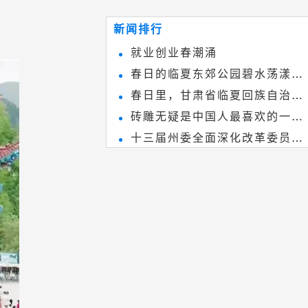
~
和建筑装饰艺术的有机结合，更成
新闻排行
为中国建筑史上彰品东方美不可磨
就业创业春潮涌
灭的一笔。一方青砖里不仅藏着广
春日的临夏东郊公园碧水荡漾、
阔乾坤，还留存着中国千年古韵。
春日里，甘肃省临夏回族自治州
春花烂漫
砖雕无疑是中国人最喜欢的一种
境内的刘家峡大桥，壮观美丽!
十三届州委全面深化改革委员会
雕刻艺术，它不仅是民间实用美术
第八次会议召开
和建筑装饰艺术的有机结合，更成
为中国建筑史上彰品东方美不可磨
灭的一笔。一方青砖里不仅藏着广
阔乾坤，还留存着中国千年古韵。