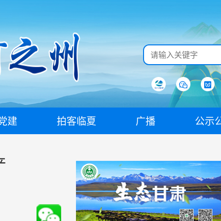
党建
拍客临夏
广播
公示
产