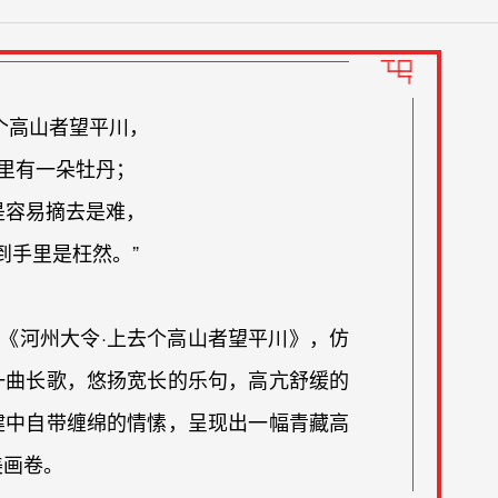
个高山者望平川，
里有一朵牡丹；
是容易摘去是难，
到手里是枉然。”
的《河州大令·上去个高山者望平川》，仿
一曲长歌，悠扬宽长的乐句，高亢舒缓的
健中自带缠绵的情愫，呈现出一幅青藏高
美画卷。