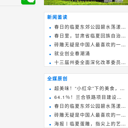
新闻鉴读
春日的临夏东郊公园碧水荡漾、
春日里，甘肃省临夏回族自治州
春花烂漫
砖雕无疑是中国人最喜欢的一种
境内的刘家峡大桥，壮观美丽!
就业创业春潮涌
雕刻艺术，它不仅是民间实用美术
十三届州委全面深化改革委员会
和建筑装饰艺术的有机结合，更成
第八次会议召开
为中国建筑史上彰品东方美不可磨
全媒原创
灭的一笔。一方青砖里不仅藏着广
超美味！“小红伞”下的美食，绝
阔乾坤，还留存着中国千年古韵。
64.1％！兰合铁路项目建设加
不能错过~
春日的临夏东郊公园碧水荡漾、
速推进
砖雕无疑是中国人最喜欢的一种
春花烂漫
海报丨临夏蛋雕，指尖上的艺术
雕刻艺术，它不仅是民间实用美术