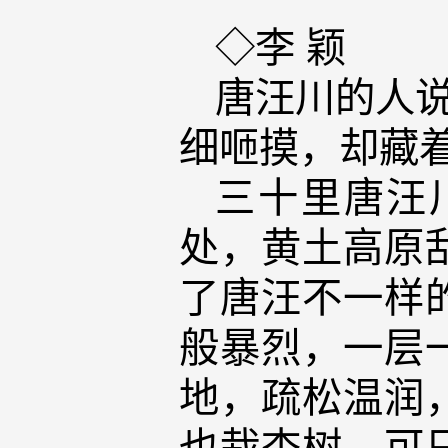
◇李 颖
唐汪川的人说
细咂摸，却藏
三十里唐汪
处，黄土高原
了唐汪不一样
般暴烈，一层
地，疏松温润
也栽杏树，可