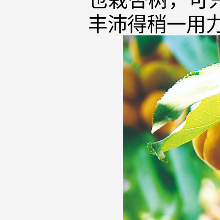
丰沛得稍一用