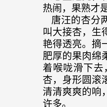
热闹，果熟才
唐汪的杏分
叫大接杏，生
艳得透亮。摘
肥厚的果肉绵
着喉咙滑下去
杏，身形圆滚
清清爽爽的响
许多。