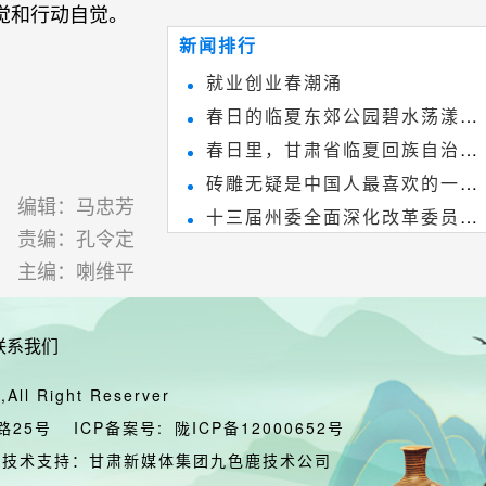
觉和行动自觉。
~
和建筑装饰艺术的有机结合，更成
新闻排行
为中国建筑史上彰品东方美不可磨
就业创业春潮涌
灭的一笔。一方青砖里不仅藏着广
春日的临夏东郊公园碧水荡漾、
阔乾坤，还留存着中国千年古韵。
春日里，甘肃省临夏回族自治州
春花烂漫
砖雕无疑是中国人最喜欢的一种
境内的刘家峡大桥，壮观美丽!
编辑：马忠芳
十三届州委全面深化改革委员会
雕刻艺术，它不仅是民间实用美术
责编：孔令定
第八次会议召开
和建筑装饰艺术的有机结合，更成
主编：喇维平
为中国建筑史上彰品东方美不可磨
灭的一笔。一方青砖里不仅藏着广
联系我们
阔乾坤，还留存着中国千年古韵。
All Right Reserver
路25号
ICP备案号:
陇ICP备12000652号
技术支持：甘肃新媒体集团九色鹿技术公司