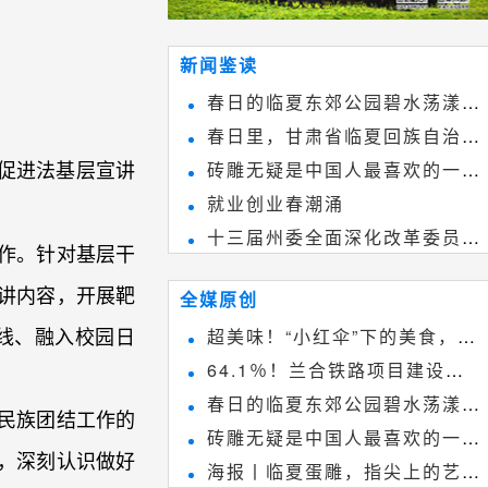
新闻鉴读
春日的临夏东郊公园碧水荡漾、
春日里，甘肃省临夏回族自治州
春花烂漫
促进法基层宣讲
砖雕无疑是中国人最喜欢的一种
境内的刘家峡大桥，壮观美丽!
就业创业春潮涌
雕刻艺术，它不仅是民间实用美术
十三届州委全面深化改革委员会
和建筑装饰艺术的有机结合，更成
作。针对基层干
第八次会议召开
为中国建筑史上彰品东方美不可磨
讲内容，开展靶
全媒原创
灭的一笔。一方青砖里不仅藏着广
线、融入校园日
超美味！“小红伞”下的美食，绝
阔乾坤，还留存着中国千年古韵。
64.1％！兰合铁路项目建设加
不能错过~
春日的临夏东郊公园碧水荡漾、
速推进
民族团结工作的
砖雕无疑是中国人最喜欢的一种
春花烂漫
，深刻认识做好
海报丨临夏蛋雕，指尖上的艺术
雕刻艺术，它不仅是民间实用美术