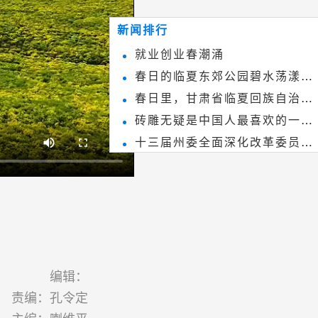
~
和建筑装饰艺术的有机结合，更成
新闻排行
为中国建筑史上彰品东方美不可磨
就业创业春潮涌
灭的一笔。一方青砖里不仅藏着广
春日的临夏东郊公园碧水荡漾、
阔乾坤，还留存着中国千年古韵。
春日里，甘肃省临夏回族自治州
春花烂漫
砖雕无疑是中国人最喜欢的一种
境内的刘家峡大桥，壮观美丽!
十三届州委全面深化改革委员会
雕刻艺术，它不仅是民间实用美术
第八次会议召开
和建筑装饰艺术的有机结合，更成
为中国建筑史上彰品东方美不可磨
灭的一笔。一方青砖里不仅藏着广
阔乾坤，还留存着中国千年古韵。
编辑：
责编：孔令定
主编：喇维平