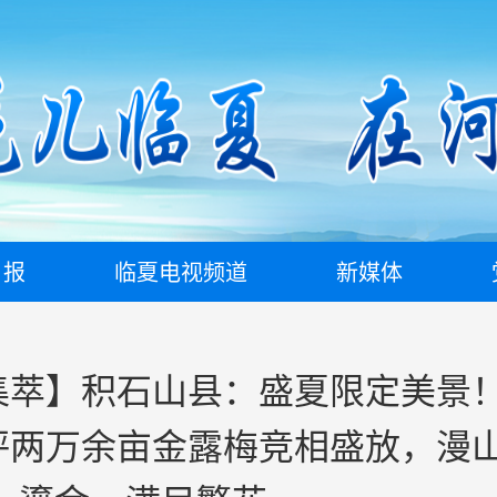
日报
临夏电视频道
新媒体
集萃】积石山县：盛夏限定美景
坪两万余亩金露梅竞相盛放，漫