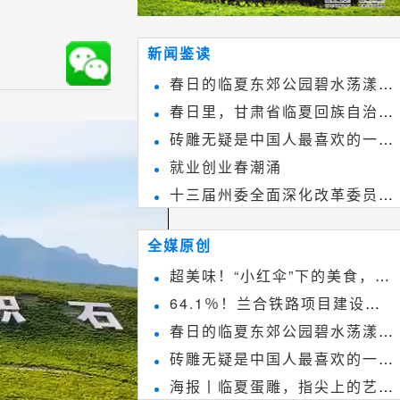
新闻鉴读
春日的临夏东郊公园碧水荡漾、
春日里，甘肃省临夏回族自治州
春花烂漫
砖雕无疑是中国人最喜欢的一种
境内的刘家峡大桥，壮观美丽!
就业创业春潮涌
雕刻艺术，它不仅是民间实用美术
十三届州委全面深化改革委员会
和建筑装饰艺术的有机结合，更成
第八次会议召开
为中国建筑史上彰品东方美不可磨
全媒原创
灭的一笔。一方青砖里不仅藏着广
超美味！“小红伞”下的美食，绝
阔乾坤，还留存着中国千年古韵。
64.1％！兰合铁路项目建设加
不能错过~
春日的临夏东郊公园碧水荡漾、
速推进
砖雕无疑是中国人最喜欢的一种
春花烂漫
海报丨临夏蛋雕，指尖上的艺术
雕刻艺术，它不仅是民间实用美术