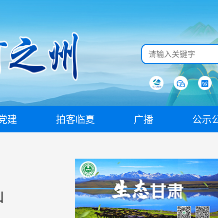
党建
拍客临夏
广播
公示
！
山