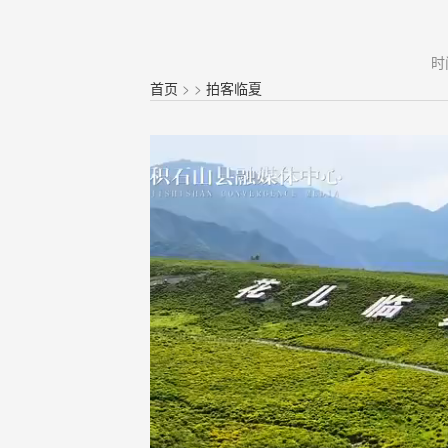
时
首页
>
>
拍客临夏