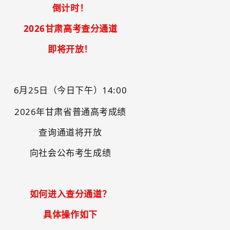
倒计时！
2026
甘肃
高考查分通道
即将开
放
！
6
月
25
日
（今日下午）
14:00
2026
年
甘肃
省普通高考成绩
查询通道
将
开放
向社会公布考生成绩
如何进入查分通道？
具体操作如下