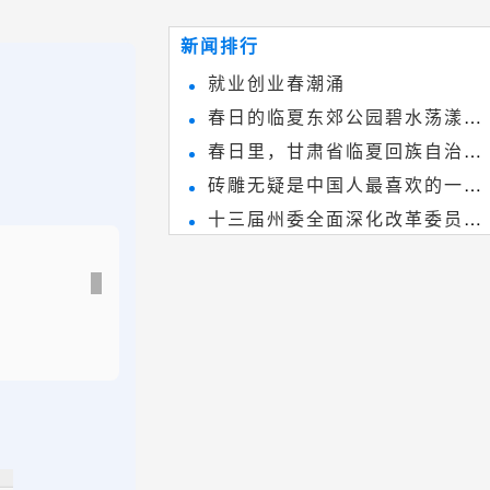
~
和建筑装饰艺术的有机结合，更成
新闻排行
为中国建筑史上彰品东方美不可磨
就业创业春潮涌
灭的一笔。一方青砖里不仅藏着广
春日的临夏东郊公园碧水荡漾、
阔乾坤，还留存着中国千年古韵。
春日里，甘肃省临夏回族自治州
春花烂漫
砖雕无疑是中国人最喜欢的一种
境内的刘家峡大桥，壮观美丽!
十三届州委全面深化改革委员会
雕刻艺术，它不仅是民间实用美术
第八次会议召开
和建筑装饰艺术的有机结合，更成
为中国建筑史上彰品东方美不可磨
灭的一笔。一方青砖里不仅藏着广
阔乾坤，还留存着中国千年古韵。