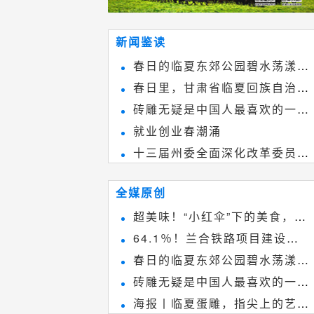
新闻鉴读
春日的临夏东郊公园碧水荡漾、
春日里，甘肃省临夏回族自治州
春花烂漫
砖雕无疑是中国人最喜欢的一种
境内的刘家峡大桥，壮观美丽!
就业创业春潮涌
雕刻艺术，它不仅是民间实用美术
十三届州委全面深化改革委员会
和建筑装饰艺术的有机结合，更成
第八次会议召开
为中国建筑史上彰品东方美不可磨
全媒原创
灭的一笔。一方青砖里不仅藏着广
超美味！“小红伞”下的美食，绝
阔乾坤，还留存着中国千年古韵。
64.1％！兰合铁路项目建设加
不能错过~
春日的临夏东郊公园碧水荡漾、
速推进
砖雕无疑是中国人最喜欢的一种
春花烂漫
海报丨临夏蛋雕，指尖上的艺术
雕刻艺术，它不仅是民间实用美术