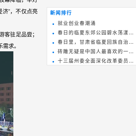
~
和建筑装饰艺术的有机结合，更成
济”，不仅点亮
新闻排行
为中国建筑史上彰品东方美不可磨
就业创业春潮涌
灭的一笔。一方青砖里不仅藏着广
春日的临夏东郊公园碧水荡漾、
游客驻足品尝；
阔乾坤，还留存着中国千年古韵。
春日里，甘肃省临夏回族自治州
春花烂漫
乐需求。
砖雕无疑是中国人最喜欢的一种
境内的刘家峡大桥，壮观美丽!
十三届州委全面深化改革委员会
雕刻艺术，它不仅是民间实用美术
第八次会议召开
和建筑装饰艺术的有机结合，更成
为中国建筑史上彰品东方美不可磨
灭的一笔。一方青砖里不仅藏着广
阔乾坤，还留存着中国千年古韵。