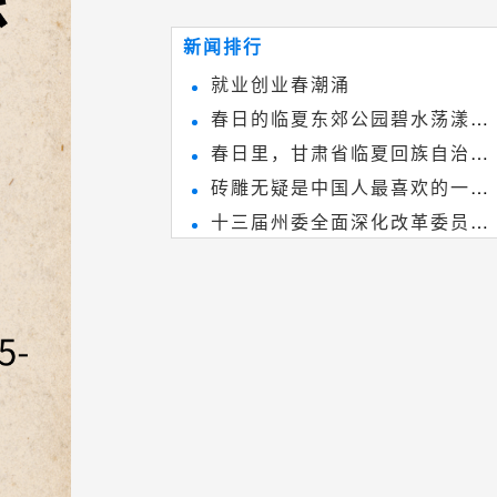
~
和建筑装饰艺术的有机结合，更成
新闻排行
为中国建筑史上彰品东方美不可磨
就业创业春潮涌
灭的一笔。一方青砖里不仅藏着广
春日的临夏东郊公园碧水荡漾、
阔乾坤，还留存着中国千年古韵。
春日里，甘肃省临夏回族自治州
春花烂漫
砖雕无疑是中国人最喜欢的一种
境内的刘家峡大桥，壮观美丽!
十三届州委全面深化改革委员会
雕刻艺术，它不仅是民间实用美术
第八次会议召开
和建筑装饰艺术的有机结合，更成
为中国建筑史上彰品东方美不可磨
灭的一笔。一方青砖里不仅藏着广
阔乾坤，还留存着中国千年古韵。