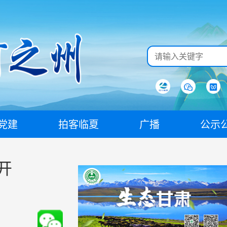
党建
拍客临夏
广播
公示
开