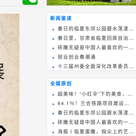
新闻鉴读
春日的临夏东郊公园碧水荡漾、
春日里，甘肃省临夏回族自治州
春花烂漫
砖雕无疑是中国人最喜欢的一种
境内的刘家峡大桥，壮观美丽!
就业创业春潮涌
雕刻艺术，它不仅是民间实用美术
十三届州委全面深化改革委员会
和建筑装饰艺术的有机结合，更成
第八次会议召开
为中国建筑史上彰品东方美不可磨
全媒原创
灭的一笔。一方青砖里不仅藏着广
超美味！“小红伞”下的美食，绝
阔乾坤，还留存着中国千年古韵。
64.1％！兰合铁路项目建设加
不能错过~
春日的临夏东郊公园碧水荡漾、
速推进
砖雕无疑是中国人最喜欢的一种
春花烂漫
海报丨临夏蛋雕，指尖上的艺术
雕刻艺术，它不仅是民间实用美术