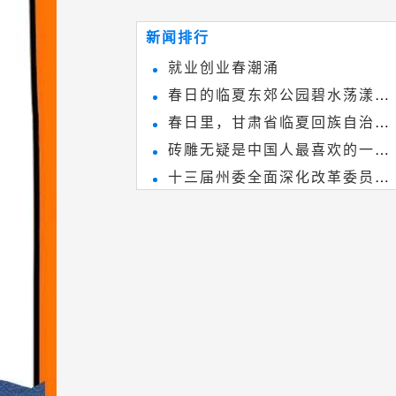
~
和建筑装饰艺术的有机结合，更成
新闻排行
为中国建筑史上彰品东方美不可磨
就业创业春潮涌
灭的一笔。一方青砖里不仅藏着广
春日的临夏东郊公园碧水荡漾、
阔乾坤，还留存着中国千年古韵。
春日里，甘肃省临夏回族自治州
春花烂漫
砖雕无疑是中国人最喜欢的一种
境内的刘家峡大桥，壮观美丽!
十三届州委全面深化改革委员会
雕刻艺术，它不仅是民间实用美术
第八次会议召开
和建筑装饰艺术的有机结合，更成
为中国建筑史上彰品东方美不可磨
灭的一笔。一方青砖里不仅藏着广
阔乾坤，还留存着中国千年古韵。