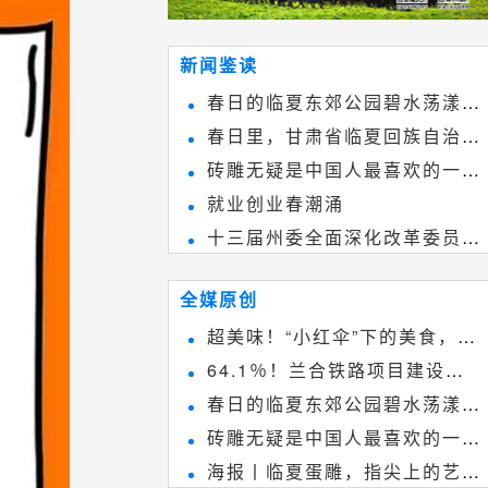
新闻鉴读
春日的临夏东郊公园碧水荡漾、
春日里，甘肃省临夏回族自治州
春花烂漫
砖雕无疑是中国人最喜欢的一种
境内的刘家峡大桥，壮观美丽!
就业创业春潮涌
雕刻艺术，它不仅是民间实用美术
十三届州委全面深化改革委员会
和建筑装饰艺术的有机结合，更成
第八次会议召开
为中国建筑史上彰品东方美不可磨
全媒原创
灭的一笔。一方青砖里不仅藏着广
超美味！“小红伞”下的美食，绝
阔乾坤，还留存着中国千年古韵。
64.1％！兰合铁路项目建设加
不能错过~
春日的临夏东郊公园碧水荡漾、
速推进
砖雕无疑是中国人最喜欢的一种
春花烂漫
海报丨临夏蛋雕，指尖上的艺术
雕刻艺术，它不仅是民间实用美术