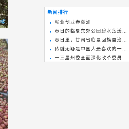
~
和建筑装饰艺术的有机结合，更成
新闻排行
为中国建筑史上彰品东方美不可磨
就业创业春潮涌
灭的一笔。一方青砖里不仅藏着广
春日的临夏东郊公园碧水荡漾、
阔乾坤，还留存着中国千年古韵。
春日里，甘肃省临夏回族自治州
春花烂漫
砖雕无疑是中国人最喜欢的一种
境内的刘家峡大桥，壮观美丽!
十三届州委全面深化改革委员会
雕刻艺术，它不仅是民间实用美术
第八次会议召开
和建筑装饰艺术的有机结合，更成
为中国建筑史上彰品东方美不可磨
灭的一笔。一方青砖里不仅藏着广
阔乾坤，还留存着中国千年古韵。