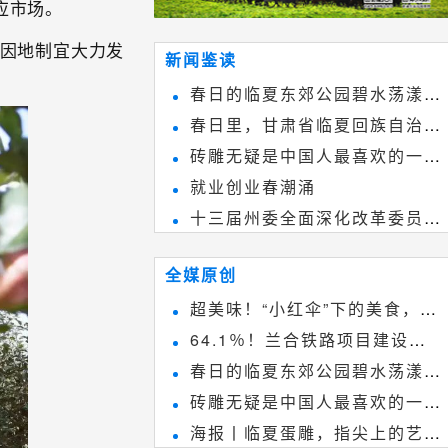
应市场。
，因地制宜大力发
新闻鉴读
春日的临夏东郊公园碧水荡漾、
春日里，甘肃省临夏回族自治州
春花烂漫
砖雕无疑是中国人最喜欢的一种
境内的刘家峡大桥，壮观美丽!
就业创业春潮涌
雕刻艺术，它不仅是民间实用美术
十三届州委全面深化改革委员会
和建筑装饰艺术的有机结合，更成
第八次会议召开
为中国建筑史上彰品东方美不可磨
全媒原创
灭的一笔。一方青砖里不仅藏着广
超美味！“小红伞”下的美食，绝
阔乾坤，还留存着中国千年古韵。
64.1％！兰合铁路项目建设加
不能错过~
春日的临夏东郊公园碧水荡漾、
速推进
砖雕无疑是中国人最喜欢的一种
春花烂漫
海报丨临夏蛋雕，指尖上的艺术
雕刻艺术，它不仅是民间实用美术