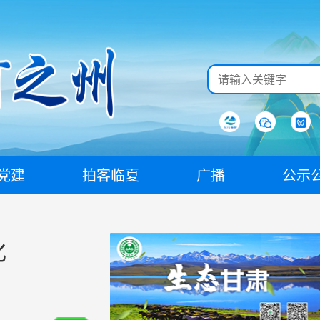
党建
拍客临夏
广播
公示
化