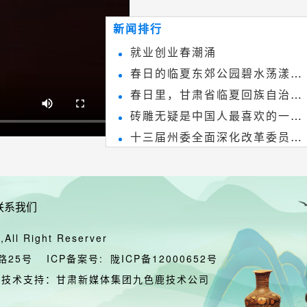
~
和建筑装饰艺术的有机结合，更成
新闻排行
为中国建筑史上彰品东方美不可磨
就业创业春潮涌
灭的一笔。一方青砖里不仅藏着广
春日的临夏东郊公园碧水荡漾、
阔乾坤，还留存着中国千年古韵。
春日里，甘肃省临夏回族自治州
春花烂漫
砖雕无疑是中国人最喜欢的一种
境内的刘家峡大桥，壮观美丽!
十三届州委全面深化改革委员会
雕刻艺术，它不仅是民间实用美术
第八次会议召开
和建筑装饰艺术的有机结合，更成
为中国建筑史上彰品东方美不可磨
联系我们
灭的一笔。一方青砖里不仅藏着广
阔乾坤，还留存着中国千年古韵。
All Right Reserver
路25号
ICP备案号:
陇ICP备12000652号
技术支持：甘肃新媒体集团九色鹿技术公司