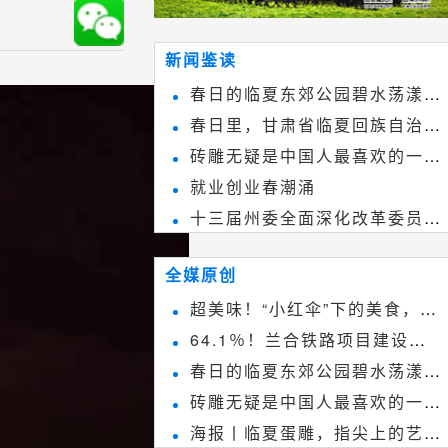
新闻鉴读
春日的临夏东郊公园碧水荡漾、
春日里，甘肃省临夏回族自治州
春花烂漫
砖雕无疑是中国人最喜欢的一种
境内的刘家峡大桥，壮观美丽!
就业创业春潮涌
雕刻艺术，它不仅是民间实用美术
十三届州委全面深化改革委员会
和建筑装饰艺术的有机结合，更成
第八次会议召开
为中国建筑史上彰品东方美不可磨
全媒原创
灭的一笔。一方青砖里不仅藏着广
超美味！“小红伞”下的美食，绝
阔乾坤，还留存着中国千年古韵。
64.1％！兰合铁路项目建设加
不能错过~
春日的临夏东郊公园碧水荡漾、
速推进
砖雕无疑是中国人最喜欢的一种
春花烂漫
海报丨临夏蛋雕，指尖上的艺术
雕刻艺术，它不仅是民间实用美术