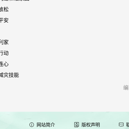
放松
平安
利家
行动
连心
灾减灾技能
编
网站简介
版权声明