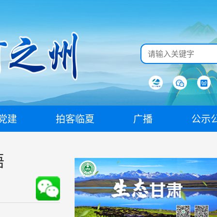
党建
拍客临夏
广播
公示
语