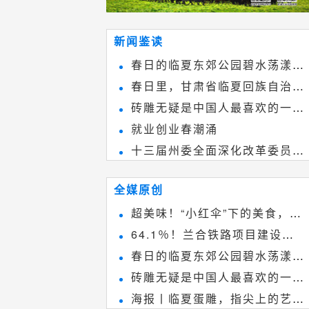
新闻鉴读
春日的临夏东郊公园碧水荡漾、
春日里，甘肃省临夏回族自治州
春花烂漫
砖雕无疑是中国人最喜欢的一种
境内的刘家峡大桥，壮观美丽!
就业创业春潮涌
雕刻艺术，它不仅是民间实用美术
十三届州委全面深化改革委员会
和建筑装饰艺术的有机结合，更成
第八次会议召开
为中国建筑史上彰品东方美不可磨
全媒原创
灭的一笔。一方青砖里不仅藏着广
超美味！“小红伞”下的美食，绝
阔乾坤，还留存着中国千年古韵。
64.1％！兰合铁路项目建设加
不能错过~
春日的临夏东郊公园碧水荡漾、
速推进
砖雕无疑是中国人最喜欢的一种
春花烂漫
海报丨临夏蛋雕，指尖上的艺术
雕刻艺术，它不仅是民间实用美术