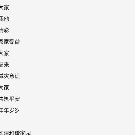
大家
我他
精彩
会家家受益
大家
福来
灾减灾意识
大家
与共筑平安
会年年岁岁
心构建和谐家园