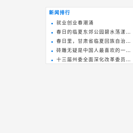
~
和建筑装饰艺术的有机结合，更成
新闻排行
为中国建筑史上彰品东方美不可磨
就业创业春潮涌
灭的一笔。一方青砖里不仅藏着广
春日的临夏东郊公园碧水荡漾、
阔乾坤，还留存着中国千年古韵。
春日里，甘肃省临夏回族自治州
春花烂漫
砖雕无疑是中国人最喜欢的一种
境内的刘家峡大桥，壮观美丽!
十三届州委全面深化改革委员会
雕刻艺术，它不仅是民间实用美术
第八次会议召开
和建筑装饰艺术的有机结合，更成
为中国建筑史上彰品东方美不可磨
灭的一笔。一方青砖里不仅藏着广
阔乾坤，还留存着中国千年古韵。