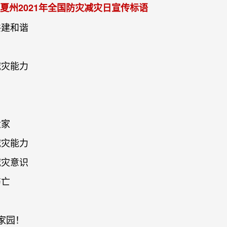
夏州2021年全国防灾减灾日宣传标语
共建和谐
减灾能力
大家
减灾能力
减灾意识
伤亡
与家园！