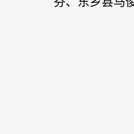
芬、东乡县马