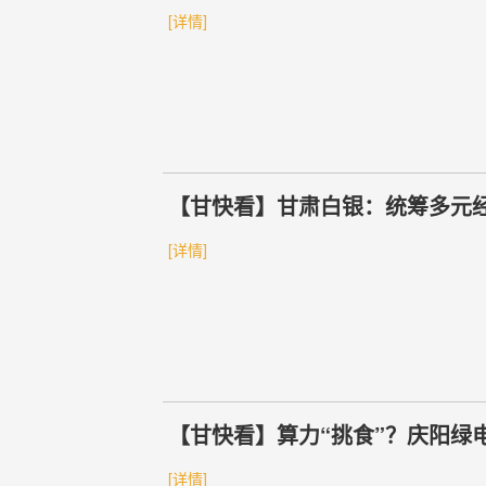
[详情]
【甘快看】甘肃白银：统筹多元经
[详情]
【甘快看】算力“挑食”？庆阳绿电
[详情]