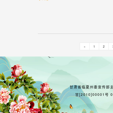
«
1
2
甘肃省临夏州委宣传部
甘[2010]00001号 