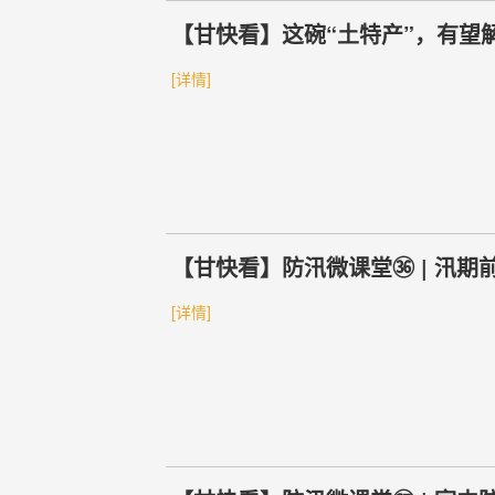
【甘快看】这碗“土特产”，有望
[详情]
【甘快看】防汛微课堂㊱ | 汛
[详情]