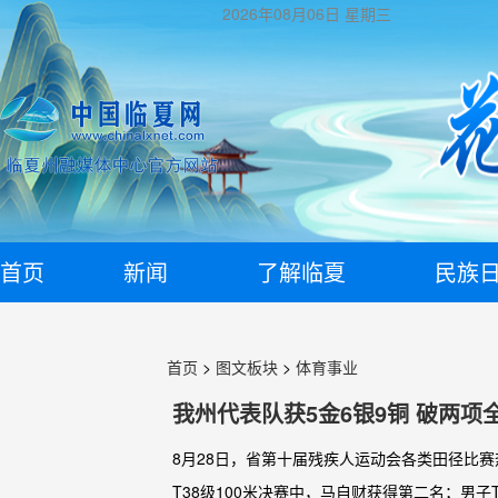
2026年08月06日
星期三
首页
新闻
了解临夏
民族
首页
>
图文板块
>
体育事业
我州代表队获5金6银9铜 破两项
8月28日，省第十届残疾人运动会各类田径比赛
T38级100米决赛中，马自财获得第二名；男子T