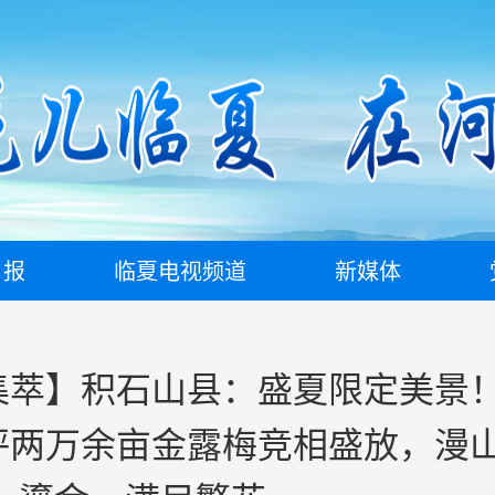
日报
临夏电视频道
新媒体
集萃】积石山县：盛夏限定美景
坪两万余亩金露梅竞相盛放，漫