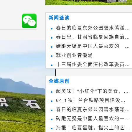
新闻鉴读
春日的临夏东郊公园碧水荡漾、
春日里，甘肃省临夏回族自治州
春花烂漫
砖雕无疑是中国人最喜欢的一种
境内的刘家峡大桥，壮观美丽!
就业创业春潮涌
雕刻艺术，它不仅是民间实用美术
十三届州委全面深化改革委员会
和建筑装饰艺术的有机结合，更成
第八次会议召开
为中国建筑史上彰品东方美不可磨
全媒原创
灭的一笔。一方青砖里不仅藏着广
超美味！“小红伞”下的美食，绝
阔乾坤，还留存着中国千年古韵。
64.1％！兰合铁路项目建设加
不能错过~
春日的临夏东郊公园碧水荡漾、
速推进
砖雕无疑是中国人最喜欢的一种
春花烂漫
海报丨临夏蛋雕，指尖上的艺术
雕刻艺术，它不仅是民间实用美术