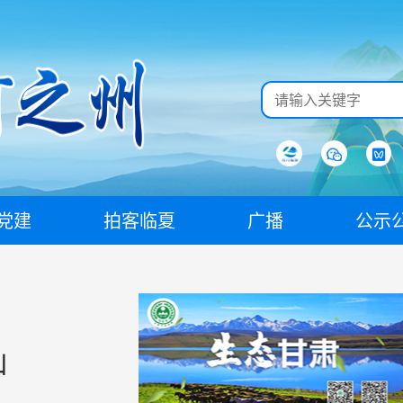
党建
拍客临夏
广播
公示
！
山