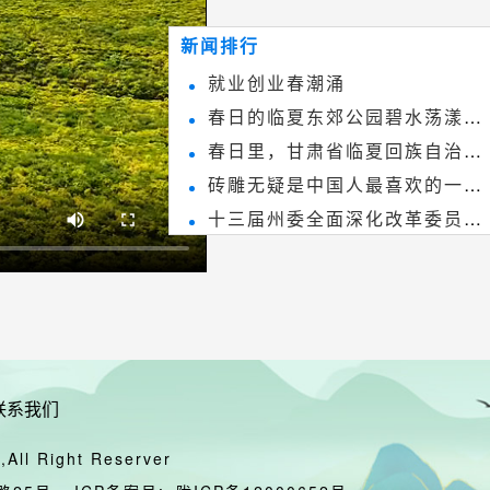
~
和建筑装饰艺术的有机结合，更成
新闻排行
为中国建筑史上彰品东方美不可磨
就业创业春潮涌
灭的一笔。一方青砖里不仅藏着广
春日的临夏东郊公园碧水荡漾、
阔乾坤，还留存着中国千年古韵。
春日里，甘肃省临夏回族自治州
春花烂漫
砖雕无疑是中国人最喜欢的一种
境内的刘家峡大桥，壮观美丽!
十三届州委全面深化改革委员会
雕刻艺术，它不仅是民间实用美术
第八次会议召开
和建筑装饰艺术的有机结合，更成
为中国建筑史上彰品东方美不可磨
灭的一笔。一方青砖里不仅藏着广
阔乾坤，还留存着中国千年古韵。
联系我们
All Right Reserver