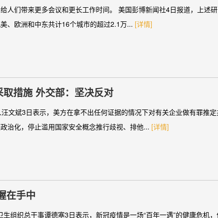
给人们带来更多会议和更长工作时间。 美国彭博新闻社4日报道，上述
欧洲和中东共计16个城市的超过2.1万...
[详情]
取措施 外交部：坚决反对
人汪文斌3日表示，美方在拿不出任何证据的情况下对有关企业做有罪推定
政治化，停止滥用国家安全概念推行歧视、排他...
[详情]
握在手中
卫生组织总干事谭德塞3日表示，新冠疫情是一场“百年一遇”的健康危机