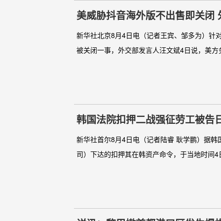
美威胁抖音海外版不出售即关闭 
新华社北京8月4日电（记者王宾、邹多为）针对
被关闭一事，外交部发言人汪文斌4日说，美方务
韩国法院扣押二战强征劳工被告
新华社首尔8月4日电（记者陆睿 耿学鹏）据
司）下达的扣押其在韩资产命令，于当地时间4日