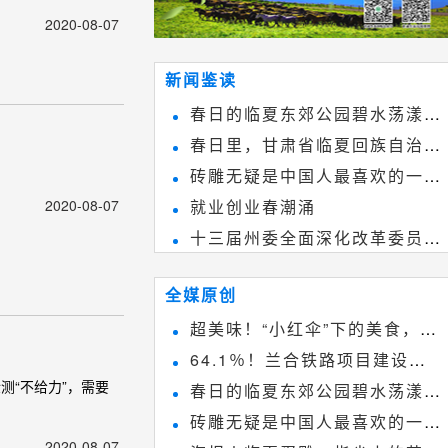
2020-08-07
新闻鉴读
春日的临夏东郊公园碧水荡漾、
春日里，甘肃省临夏回族自治州
春花烂漫
砖雕无疑是中国人最喜欢的一种
境内的刘家峡大桥，壮观美丽!
2020-08-07
就业创业春潮涌
雕刻艺术，它不仅是民间实用美术
十三届州委全面深化改革委员会
和建筑装饰艺术的有机结合，更成
第八次会议召开
为中国建筑史上彰品东方美不可磨
全媒原创
灭的一笔。一方青砖里不仅藏着广
超美味！“小红伞”下的美食，绝
阔乾坤，还留存着中国千年古韵。
64.1％！兰合铁路项目建设加
不能错过~
“不给力”，需要
春日的临夏东郊公园碧水荡漾、
速推进
砖雕无疑是中国人最喜欢的一种
春花烂漫
2020-08-07