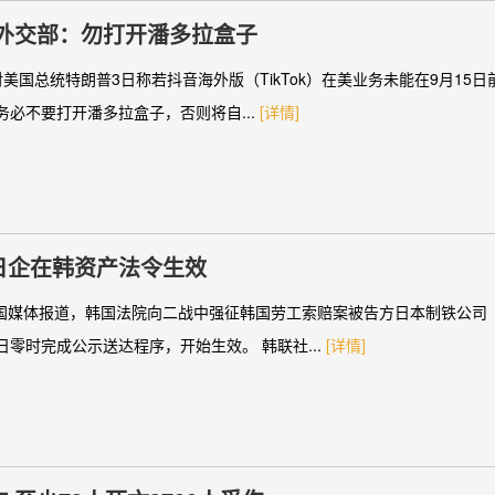
外交部：勿打开潘多拉盒子
美国总统特朗普3日称若抖音海外版（TikTok）在美业务未能在9月15
必不要打开潘多拉盒子，否则将自...
[详情]
日企在韩资产法令生效
韩国媒体报道，韩国法院向二战中强征韩国劳工索赔案被告方日本制铁公司
零时完成公示送达程序，开始生效。 韩联社...
[详情]