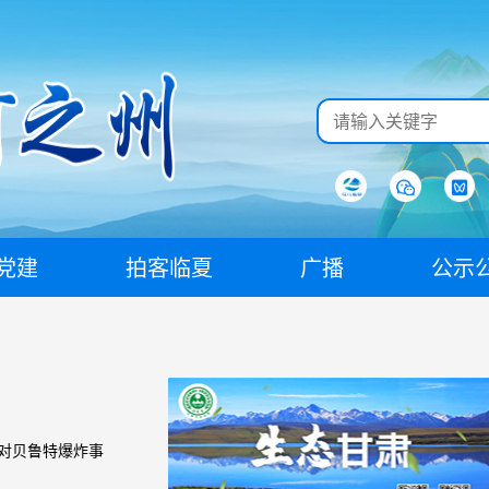
党建
拍客临夏
广播
公示
对贝鲁特爆炸事