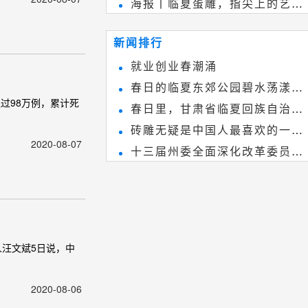
海报丨临夏蛋雕，指尖上的艺术
雕刻艺术，它不仅是民间实用美术
~
和建筑装饰艺术的有机结合，更成
新闻排行
为中国建筑史上彰品东方美不可磨
就业创业春潮涌
灭的一笔。一方青砖里不仅藏着广
春日的临夏东郊公园碧水荡漾、
阔乾坤，还留存着中国千年古韵。
过98万例，累计死
春日里，甘肃省临夏回族自治州
春花烂漫
砖雕无疑是中国人最喜欢的一种
境内的刘家峡大桥，壮观美丽!
2020-08-07
十三届州委全面深化改革委员会
雕刻艺术，它不仅是民间实用美术
第八次会议召开
和建筑装饰艺术的有机结合，更成
为中国建筑史上彰品东方美不可磨
灭的一笔。一方青砖里不仅藏着广
阔乾坤，还留存着中国千年古韵。
汪文斌5日说，中
2020-08-06