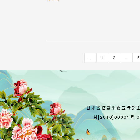
«
1
2
...
5
甘肃省临夏州委宣传部
甘[2010]00001号 