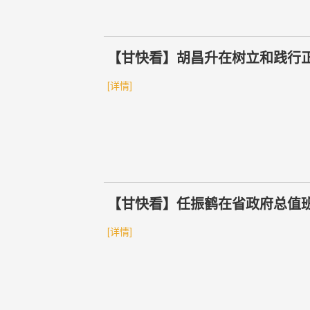
【甘快看】胡昌升在树立和践行
调 准确把握立党为公为民造福科
[详情]
设更高水平平安甘肃法治甘肃
【甘快看】任振鹤在省政府总值
责任落实到“最后一公里” 坚决
[详情]