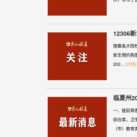
12306
随着各大院
新生预约购票
202...
[详情]
临夏州2
位面试
一、提前熟
综合类、卫
（市）教育类