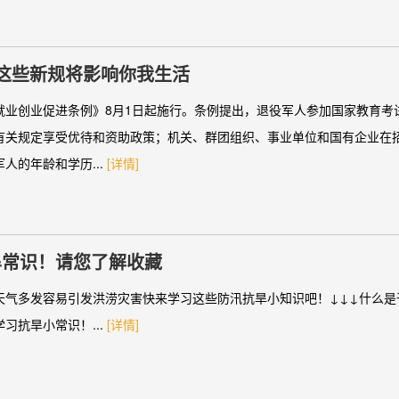
这些新规将影响你我生活
就业创业促进条例》8月1日起施行。条例提出，退役军人参加国家教育考
有关规定享受优待和资助政策；机关、群团组织、事业单位和国有企业在
人的年龄和学历...
[详情]
旱常识！请您了解收藏
天气多发容易引发洪涝灾害快来学习这些防汛抗旱小知识吧！↓↓↓什么是
习抗旱小常识！...
[详情]