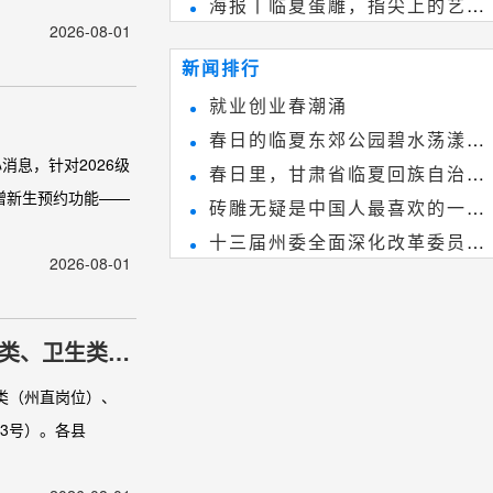
海报丨临夏蛋雕，指尖上的艺术
雕刻艺术，它不仅是民间实用美术
2026-08-01
~
和建筑装饰艺术的有机结合，更成
新闻排行
为中国建筑史上彰品东方美不可磨
就业创业春潮涌
灭的一笔。一方青砖里不仅藏着广
春日的临夏东郊公园碧水荡漾、
阔乾坤，还留存着中国千年古韵。
息，针对2026级
春日里，甘肃省临夏回族自治州
春花烂漫
新增新生预约功能——
砖雕无疑是中国人最喜欢的一种
境内的刘家峡大桥，壮观美丽!
十三届州委全面深化改革委员会
雕刻艺术，它不仅是民间实用美术
2026-08-01
第八次会议召开
和建筑装饰艺术的有机结合，更成
为中国建筑史上彰品东方美不可磨
合类、卫生类岗
灭的一笔。一方青砖里不仅藏着广
阔乾坤，还留存着中国千年古韵。
育类（州直岗位）、
3号）。各县