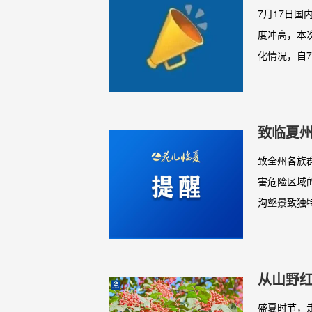
7月17日
度冲高，本
化情况，自7月
致临夏
致全州各族
害危险区域
沟壑景致独特
从山野
盛夏时节，