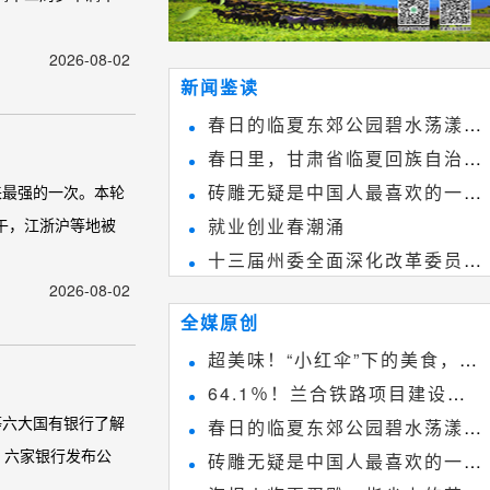
2026-08-02
新闻鉴读
春日的临夏东郊公园碧水荡漾、
春日里，甘肃省临夏回族自治州
春花烂漫
砖雕无疑是中国人最喜欢的一种
来最强的一次。本轮
境内的刘家峡大桥，壮观美丽!
午，江浙沪等地被
就业创业春潮涌
雕刻艺术，它不仅是民间实用美术
十三届州委全面深化改革委员会
和建筑装饰艺术的有机结合，更成
2026-08-02
第八次会议召开
为中国建筑史上彰品东方美不可磨
全媒原创
灭的一笔。一方青砖里不仅藏着广
超美味！“小红伞”下的美食，绝
阔乾坤，还留存着中国千年古韵。
64.1％！兰合铁路项目建设加
不能错过~
等六大国有银行了解
春日的临夏东郊公园碧水荡漾、
速推进
，六家银行发布公
砖雕无疑是中国人最喜欢的一种
春花烂漫