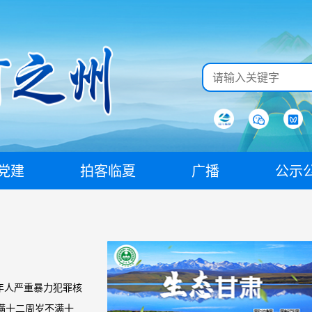
党建
拍客临夏
广播
公示
年人严重暴力犯罪核
满十二周岁不满十