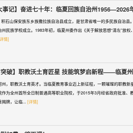
大事记】奋进七十年：临夏回族自治州1956—202
月，积石山保安族东乡族撒拉族自治县成立，是甘肃省唯一的多民族自治县。1
治州民族学校成立。1983年初，临夏州委作出《关于解放思想“清左”放权
[详情]
”突破】职教沃土育匠星 技能筑梦启新程——临夏
等职业院校临夏现代职业学院
河州，职教沃土育英才。当临夏教育事业迈上新征程，一颗璀璨的职教新
院作为全州首所全日制普通高等职业院校，于2015年3月经省政府批准、
揭牌，让临...
[详情]