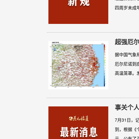
四周岁未成年
超强厄尔
据中国气象
厄尔尼诺到
高温笼罩。发
事关个人
7月31日
到，根据《
示，公布了正