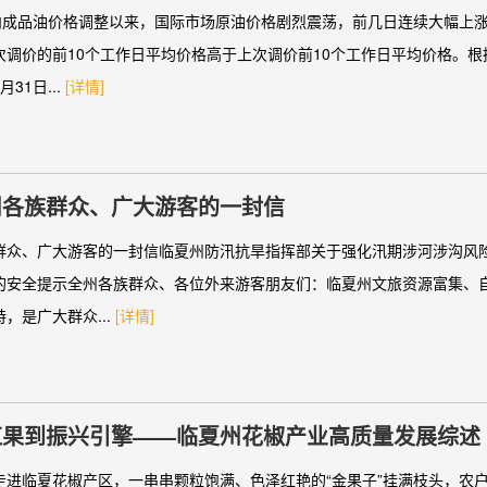
国内成品油价格调整以来，国际市场原油价格剧烈震荡，前几日连续大幅上
次调价的前10个工作日平均价格高于上次调价前10个工作日平均价格。
31日...
[详情]
州各族群众、广大游客的一封信
群众、广大游客的一封信临夏州防汛抗旱指挥部关于强化汛期涉河涉沟风
的安全提示全州各族群众、各位外来游客朋友们：临夏州文旅资源富集、
，是广大群众...
[详情]
红果到振兴引擎——临夏州花椒产业高质量发展综述
走进临夏花椒产区，一串串颗粒饱满、色泽红艳的“金果子”挂满枝头，农