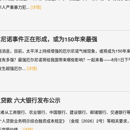
人严重暴力犯...
[详情]
尼诺事件正在形成，或为150年来最强
局消息，目前，太平洋上持续增强的厄尔尼诺气候现象，或将成为150年
底有多强？最强厄尔尼诺将给我国带来哪些影响？一起来看——8月1日下
生超强厄尔...
[详情]
贷款 六大银行发布公示
，记者从工商银行、农业银行、中国银行、建设银行、邮储银行、交通银行
个人贷款业务明示综合融资成本规定》（金规〔2026〕2号）等相关要求
常履约情...
[详情]