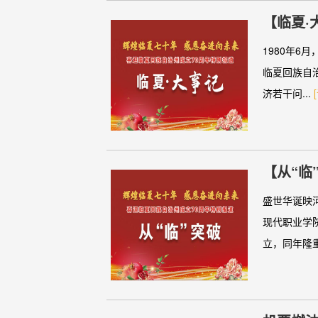
【临夏·
（5）
1980年6
临夏回族自
济若干问...
【从“临
普通高
盛世华诞映
现代职业学
立，同年隆重