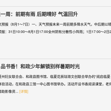
一周：前期有雨 后期晴好 气温回升
气预报（8月1～7日）一、天气预报未来一周前期多降水天气，中后期以
：31日10:00～8月1日17:00全州阴有分散性小阵雨；1日17:00～2日20
、品书香！和政少年解锁别样暑期时光
夏州妇女联合会、和政县图书馆、临夏花辰珐琅文创联合举办的“阅启临夏·
体验活动，在和政县三馆一中心图书馆举办。活动开设书香阅读课堂，老
助影像资...
[详情]