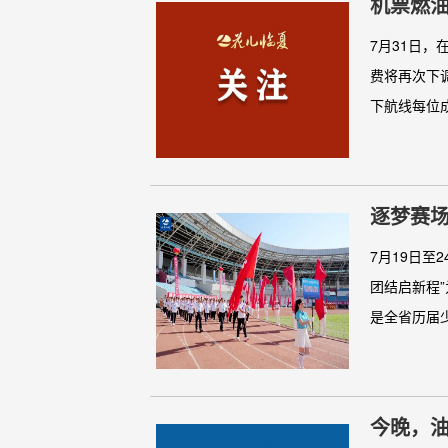
机票燃
7月31日，
费将再次下
下航线每位成.
逐梦赛
少数民
7月19日至
团结启新程
是全省历届少
今晚，