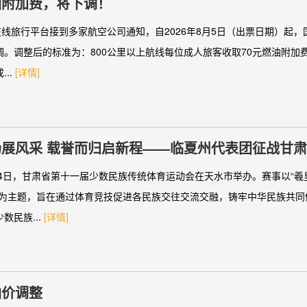
油附加费，将下调！
在线旅行平台接到多家航空公司通知，自2026年8月5日（出票日期）起
调。调整后的标准为：800公里以上航线每位成人旅客收取70元燃油附加费
..
[详情]
场展风采 载誉而归启新程——临夏州代表团征战甘
族传统体育运动会赛事集锦
24日，甘肃省第十一届少数民族传统体育运动会在天水市举办。赛事以“羲
”为主题，旨在通过体育竞技促进各民族交往交流交融，铸牢中华民族共同
数民族...
[详情]
油价调整