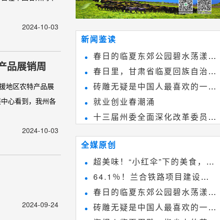
2024-10-03
新闻鉴读
春日的临夏东郊公园碧水荡漾、
产品展销周
春日里，甘肃省临夏回族自治州
春花烂漫
砖雕无疑是中国人最喜欢的一种
支援地区农特产品展
境内的刘家峡大桥，壮观美丽!
展中心看到，我州各
就业创业春潮涌
雕刻艺术，它不仅是民间实用美术
十三届州委全面深化改革委员会
和建筑装饰艺术的有机结合，更成
2024-10-03
第八次会议召开
为中国建筑史上彰品东方美不可磨
全媒原创
灭的一笔。一方青砖里不仅藏着广
超美味！“小红伞”下的美食，绝
阔乾坤，还留存着中国千年古韵。
64.1％！兰合铁路项目建设加
不能错过~
春日的临夏东郊公园碧水荡漾、
速推进
2024-09-24
砖雕无疑是中国人最喜欢的一种
春花烂漫