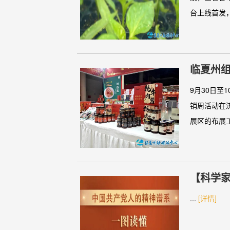
台上线首发，
临夏州
9月30日至
销周活动在
展区的布展工
【科学
...
[详情]