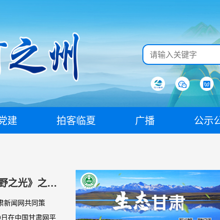
党建
拍客临夏
广播
公示
野之光》之临
肃新闻网共同策
0日在中国甘肃网平