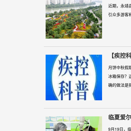
近期，永靖
引众多游客和
【疾控
月饼中秋假
冰箱保存？
确的做法是把
临夏爱
9月19日