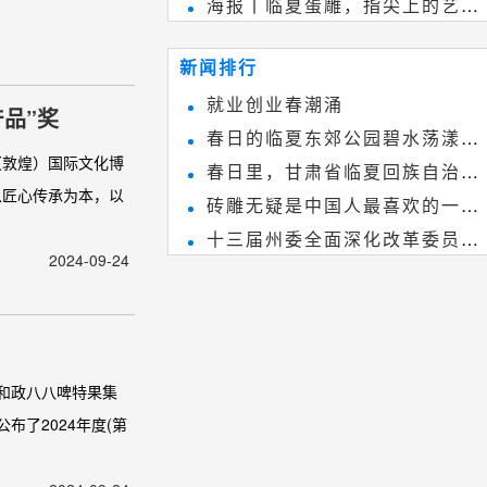
海报丨临夏蛋雕，指尖上的艺术
雕刻艺术，它不仅是民间实用美术
~
和建筑装饰艺术的有机结合，更成
新闻排行
为中国建筑史上彰品东方美不可磨
就业创业春潮涌
品”奖
灭的一笔。一方青砖里不仅藏着广
春日的临夏东郊公园碧水荡漾、
阔乾坤，还留存着中国千年古韵。
（敦煌）国际文化博
春日里，甘肃省临夏回族自治州
春花烂漫
以匠心传承为本，以
砖雕无疑是中国人最喜欢的一种
境内的刘家峡大桥，壮观美丽!
十三届州委全面深化改革委员会
雕刻艺术，它不仅是民间实用美术
2024-09-24
第八次会议召开
和建筑装饰艺术的有机结合，更成
为中国建筑史上彰品东方美不可磨
灭的一笔。一方青砖里不仅藏着广
阔乾坤，还留存着中国千年古韵。
肃和政八八啤特果集
布了2024年度(第