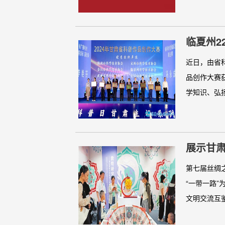
临夏州2
近日，由省
品创作大赛
学知识、弘扬
展示甘
博览会
第七届丝绸
“一带一路”
文明交流互鉴