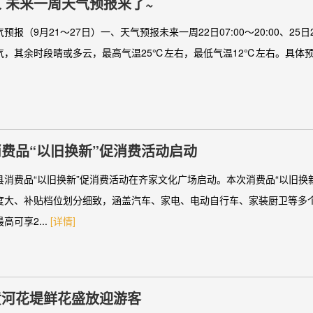
 ​未来一周天气预报来了~
报（9月21～27日）一、天气预报未来一周22日07:00～20:00、25日20:
，其余时段晴或多云，最高气温25℃左右，最低气温12℃左右。具体预报：
费品“以旧换新”促消费活动启动
县消费品“以旧换新”促消费活动在齐家文化广场启动。本次消费品“以旧换
度大、补贴档位划分细致，涵盖汽车、家电、电动自行车、家装厨卫等多
高可享2...
[详情]
黄河花堤鲜花盛放迎游客