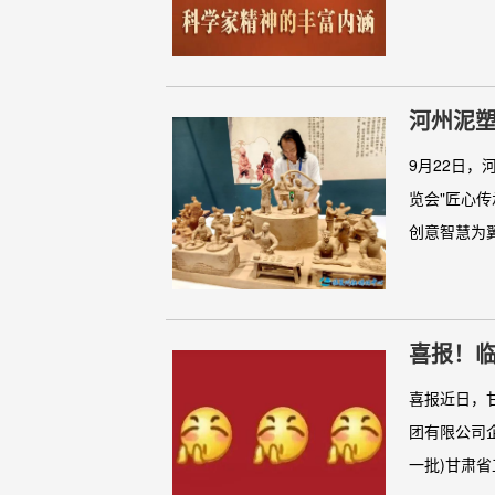
河州泥塑
9月22日
览会"匠心
创意智慧为翼
喜报！
喜报近日，
团有限公司企
一批)甘肃省工