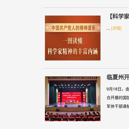
【科学
...
[详情]
临夏州
9月18日
合开展的国
军休干部逄秘