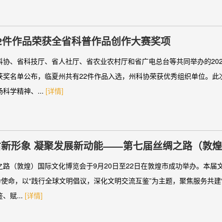
2件作品荣获全省科普作品创作大赛奖项
科协、省科技厅、省人社厅、省农业农村厅和省广电总台等共同举办的20
获奖名单公布，临夏州共有22件作品入选，州科协荣获优秀组织单位。此
科学精神、...
[详情]
肃新形象 凝聚发展新动能——第七届丝绸之路（敦
综述
之路（敦煌）国际文化博览会于9月20日至22日在敦煌市成功举办。本届
为使命，以“践行全球文明倡议，深化文明交流互鉴”为主题，聚焦服务共建
、赋...
[详情]