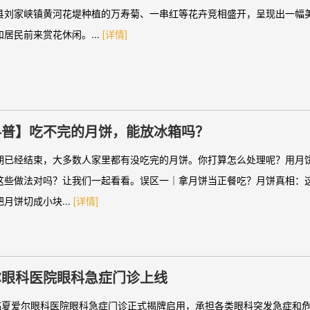
县刘家峡镇黄河花堤种植的万寿菊、一串红等花卉竞相盛开，呈现出一幅
居民前来赏花休闲。...
[详情]
科普】吃不完的月饼，能放冰箱吗？
期已经结束，大多数人家里都有没吃完的月饼。你打算怎么处理呢？用月
这些做法对吗？让我们一起看看。误区一｜拿月饼当正餐吃？月饼真相：
月饼切成小块...
[详情]
尔眼科医院眼科急症门诊上线
，临夏爱尔眼科医院眼科急症门诊正式揭牌启用，承担各类眼科突发急症和