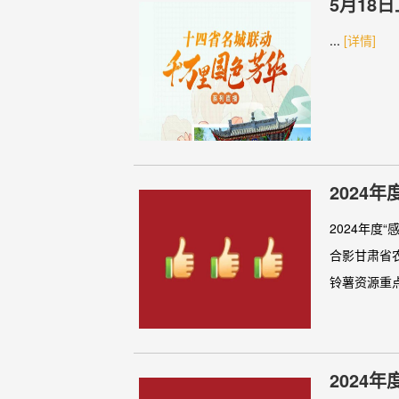
5月18
城联动
...
[详情]
2024
2024年度
合影甘肃省
铃薯资源重点.
2024