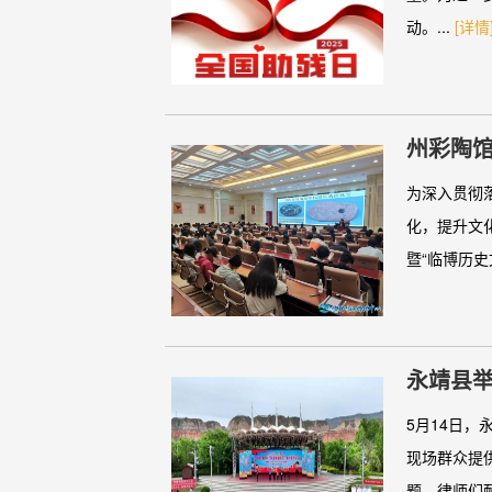
动。...
[详情
州彩陶馆
化大讲堂
为深入贯彻
化，提升文化
暨“临博历史文
永靖县举
5月14日
现场群众提
题，律师们耐