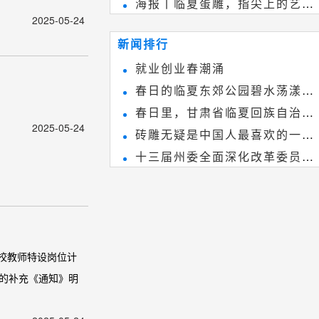
海报丨临夏蛋雕，指尖上的艺术
雕刻艺术，它不仅是民间实用美术
2025-05-24
~
和建筑装饰艺术的有机结合，更成
新闻排行
为中国建筑史上彰品东方美不可磨
就业创业春潮涌
灭的一笔。一方青砖里不仅藏着广
春日的临夏东郊公园碧水荡漾、
阔乾坤，还留存着中国千年古韵。
春日里，甘肃省临夏回族自治州
春花烂漫
2025-05-24
砖雕无疑是中国人最喜欢的一种
境内的刘家峡大桥，壮观美丽!
十三届州委全面深化改革委员会
雕刻艺术，它不仅是民间实用美术
第八次会议召开
和建筑装饰艺术的有机结合，更成
为中国建筑史上彰品东方美不可磨
灭的一笔。一方青砖里不仅藏着广
阔乾坤，还留存着中国千年古韵。
学校教师特设岗位计
师的补充《通知》明