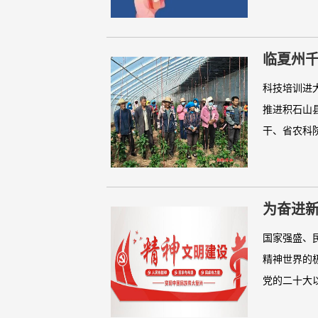
临夏州
科技培训进
推进积石山
干、省农科院
为奋进
述
国家强盛、
精神世界的
党的二十大以