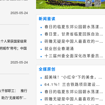
2025-05-24
新闻鉴读
春日的临夏东郊公园碧水荡漾、
春日里，甘肃省临夏回族自治州
春花烂漫
砖雕无疑是中国人最喜欢的一种
及个人荣获国家级荣
境内的刘家峡大桥，壮观美丽!
明城市”称号；中国
就业创业春潮涌
雕刻艺术，它不仅是民间实用美术
十三届州委全面深化改革委员会
和建筑装饰艺术的有机结合，更成
2025-05-24
第八次会议召开
为中国建筑史上彰品东方美不可磨
全媒原创
灭的一笔。一方青砖里不仅藏着广
超美味！“小红伞”下的美食，绝
阔乾坤，还留存着中国千年古韵。
64.1％！兰合铁路项目建设加
不能错过~
大干部职工： 推行
春日的临夏东郊公园碧水荡漾、
速推进
“无废城市”...
砖雕无疑是中国人最喜欢的一种
春花烂漫