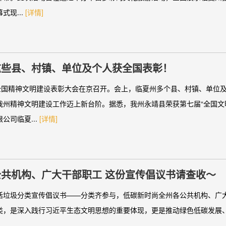
式现...
[详情]
这些县、村镇、单位及个人获全国表彰！
，全国精神文明建设表彰大会在京召开。会上，临夏州多个县、村镇、单位
我州精神文明建设工作迈上新台阶。据悉，我州永靖县荣获第七届“全国文
公司临夏...
[详情]
@全州公共机构、广大干部职工 这份宣传倡议书请查收～
活垃圾分类宣传倡议书——分类齐参与，低碳新时尚全州各公共机构、广
类，是深入践行习近平生态文明思想的重要体现，更是推动绿色低碳发展、助力