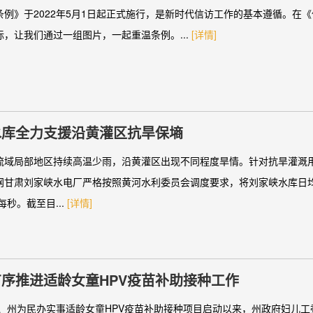
条例》于2022年5月1日起正式施行，是新时代信访工作的基本遵循。在
际，让我们通过一组图片，一起重温条例。...
[详情]
水库全力支援沿黄灌区抗旱保墒
流域局部地区持续高温少雨，沿黄灌区出现不同程度旱情。针对抗旱灌溉
网甘肃刘家峡水电厂严格按照黄河水利委员会调度要求，将刘家峡水库日
每秒。截至目...
[详情]
序推进适龄女童HPV疫苗补助接种工作
年省、州为民办实事适龄女童HPV疫苗补助接种项目启动以来，州政府妇儿