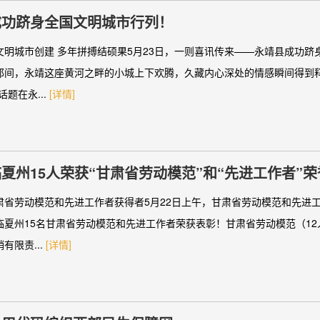
成功跻身全国文明城市行列！
文明城市创建 多年拼搏结硕果5月23日，一则喜讯传来——永靖县成功跻
那间，永靖这座黄河之畔的小城上下欢腾，久藏内心深处的情感瞬间得到释
话题在永...
[详情]
夏州15人荣获“甘肃省劳动模范”和“先进工作者”
肃省劳动模范和先进工作者获得者5月22日上午，甘肃省劳动模范和先进
临夏州15名甘肃省劳动模范和先进工作者荣获表彰！甘肃省劳动模范（12
有限责...
[详情]