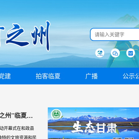
党建
拍客临夏
广播
公示
之州”临夏州
活动开幕式在和政县
独特的文旅资源和民