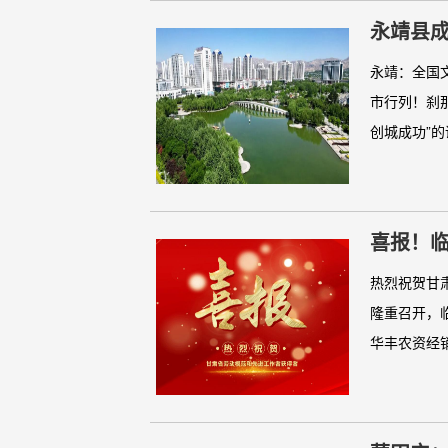
永靖县
永靖：全国
市行列！刹
创城成功”的
喜报！临
热烈祝贺甘
隆重召开，
华丰农资经销